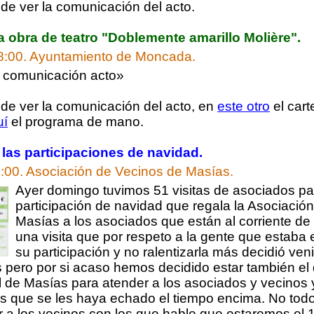
e ver la comunicación del acto.
 obra de teatro "Doblemente amarillo Molière".
8:00.
Ayuntamiento de Moncada.
o comunicación acto»
e ver la comunicación del acto, en
este otro
el cart
uí
el programa de mano.
r las participaciones de navidad.
:00.
Asociación de Vecinos de Masías.
Ayer domingo tuvimos 51 visitas de asociados para
participación de navidad que regala la Asociació
Masías a los asociados que están al corriente de
una visita que por respeto a la gente que estaba 
su participación y no ralentizarla más decidió ven
 pero por si acaso hemos decidido estar también el
 de Masías para atender a los asociados y vecinos y 
os que se les haya echado el tiempo encima. No todo
r a los vecinos con los que hable que estaremos el 