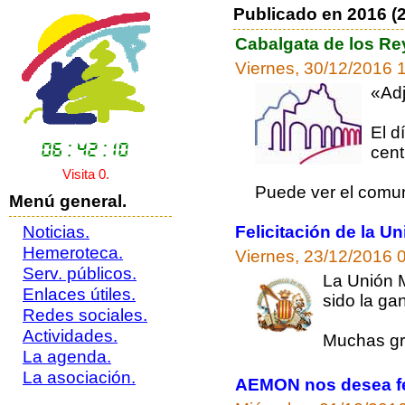
Publicado en 2016 (2
Cabalgata de los R
Viernes, 30/12/2016 
«Adj
El d
cen
Visita 0.
Puede ver el comu
Menú general.
Noticias.
Felicitación de la 
Hemeroteca.
Viernes, 23/12/2016 
Serv. públicos.
La Unión 
Enlaces útiles.
sido la ga
Redes sociales.
Actividades.
Muchas gr
La agenda.
La asociación.
AEMON nos desea fel