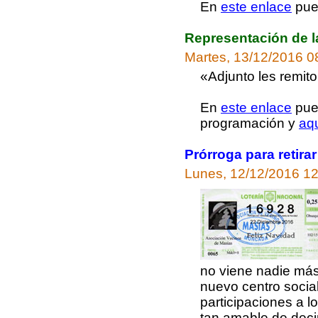
En
este enlace
pued
Representación de la
Martes, 13/12/2016 0
«Adjunto les remit
En
este enlace
pued
programación y
aq
Prórroga para retira
Lunes, 12/12/2016 12
no viene nadie más
nuevo centro social
participaciones a l
tan amable de deci