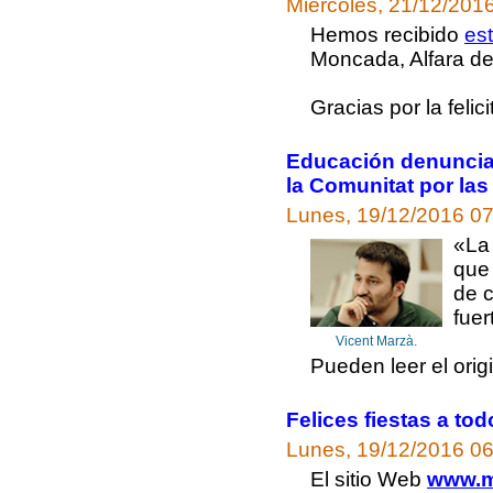
Miércoles, 21/12/201
Hemos recibido
est
Moncada, Alfara del
Gracias por la fel
Educación denunciar
la Comunitat por las 
Lunes, 19/12/2016 0
«La
que 
de 
fuer
Vicent Marzà.
Pueden leer el origi
Felices fiestas a tod
Lunes, 19/12/2016 06
El sitio Web
www.m