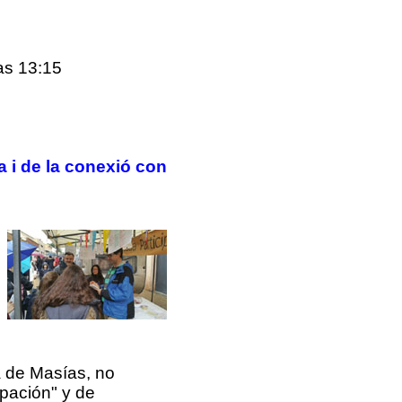
as 13:15
a i de la conexió con
 de Masías, no
pación" y de