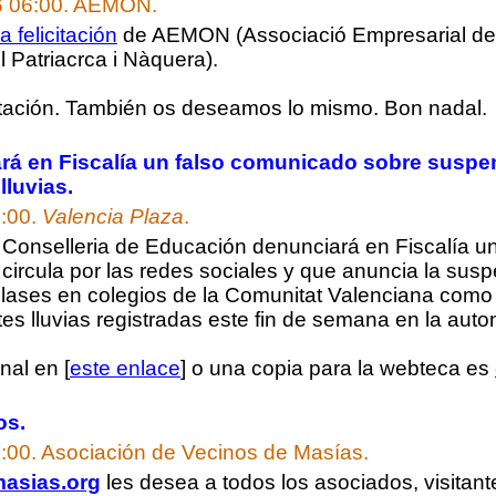
6 06:00.
AEMON.
a felicitación
de AEMON (Associació Empresarial de
 Patriacrca i Nàquera).
icitación. También os deseamos lo mismo. Bon nadal.
á en Fiscalía un falso comunicado sobre suspe
lluvias.
7:00.
Valencia Plaza
.
 Conselleria de Educación denunciará en Fiscalía u
circula por las redes sociales y que anuncia la sus
clases en colegios de la Comunitat Valenciana como
tes lluvias registradas este fin de semana en la aut
nal en [
este enlace
] o una copia para la webteca es
os.
:00.
Asociación de Vecinos de Masías.
asias.org
les desea a todos los asociados, visitant