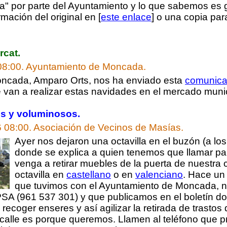
a" por parte del Ayuntamiento y lo que sabemos es g
mación del original en [
este enlace
] o una copia pa
rcat.
08:00.
Ayuntamiento de Moncada.
oncada, Amparo Orts, nos ha enviado esta
comunica
 van a realizar estas navidades en el mercado munic
s y voluminosos.
6 08:00.
Asociación de Vecinos de Masías.
Ayer nos dejaron una octavilla en el buzón (a l
donde se explica a quien tenemos que llamar 
venga a retirar muebles de la puerta de nuestra 
octavilla en
castellano
o en
valenciano
. Hace un
que tuvimos con el Ayuntamiento de Moncada, no
SA (961 537 301) y que publicamos en el boletín d
recoger enseres y así agilizar la retirada de trastos 
 calle es porque queremos. Llamen al teléfono que p