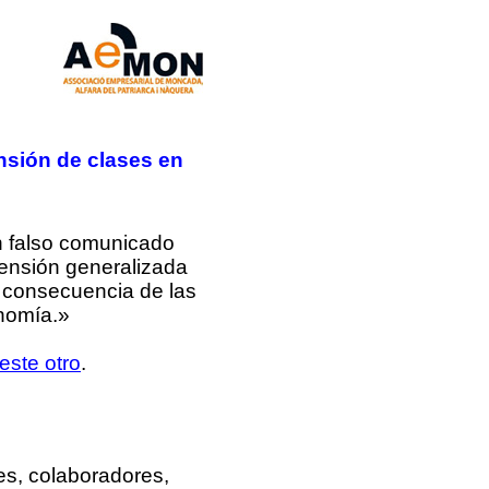
nsión de clases en
n falso comunicado
pensión generalizada
 consecuencia de las
onomía.»
este otro
.
es, colaboradores,