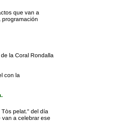
actos que van a
a programación
 de la Coral Rondalla
el con la
.
 Tòs pelat." del día
 van a celebrar ese