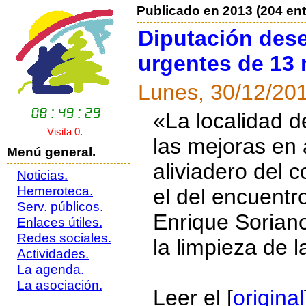
Publicado en 2013 (204 ent
Diputación des
urgentes de 13 
Lunes, 30/12/20
«La localidad 
Visita 0.
las mejoras en 
Menú general.
aliviadero del c
Noticias.
Hemeroteca.
el del encuentr
Serv. públicos.
Enrique Soriano
Enlaces útiles.
Redes sociales.
la limpieza de 
Actividades.
La agenda.
La asociación.
Leer el [
original