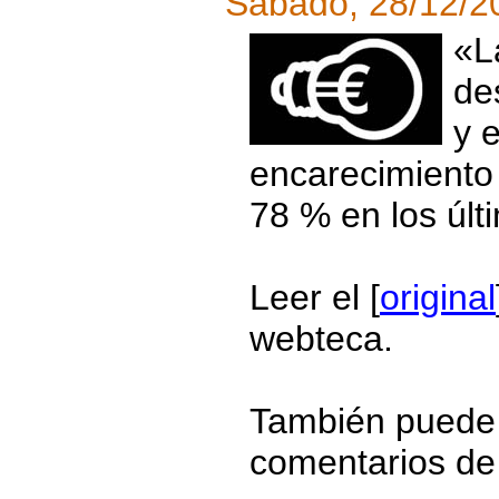
Sábado, 28/12/2
«L
de
y 
encarecimiento 
78 % en los últ
Leer el [
original
webteca.
También puede r
comentarios de