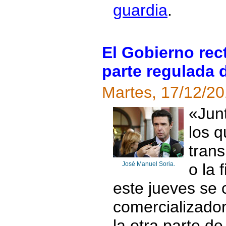
guardia
.
El Gobierno rect
parte regulada d
Martes, 17/12/2
«Junt
los q
trans
José Manuel Soria.
o la 
este jueves se 
comercializador
la otra parte de