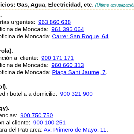
cios: Gas, Agua, Electricidad, etc.
(Última actualizació
.
erías urgentes:
963 860 638
 oficina de Moncada:
961 395 064
 oficina de Moncada:
Carrer San Roque, 64
.
rola).
nción al cliente:
900 171 171
 oficina de Moncada:
960 660 313
 oficina de Moncada:
Plaça Sant Jaume, 7
.
l).
edir botella a domicilio:
900 321 900
gy).
gencias:
900 750 750
ón al cliente:
900 100 251
ara del Patriarca:
Av. Primero de Mayo, 11
.